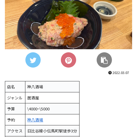
2022.03.07
店名
神八酒場
ジャンル
居酒屋
予算
\4000~\5000
予約
神八酒場
アクセス
日比谷線小伝馬町駅徒歩3分