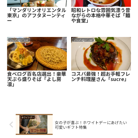
「マンダリンオリエンタル
昭和レトロな雰囲気漂う昔
東京」のアフタヌーンティ
ながらの本格中華そば「麺
ー
や食堂」
Uncategorized
Uncategorized
食べログ百名店選出！豪華
コスパ最強！超お手軽フレ
天ぷら盛りそば「よし房
ンチ料理屋さん「sucre」
凛」
女の子が喜ぶ！ホワイトデーにあげたい
可愛いギフト特集