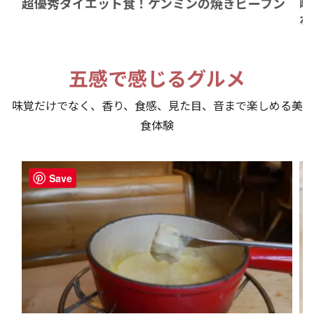
超優秀ダイエット食！ケンミンの焼きビーフン
岐
わ
五感で感じるグルメ
味覚だけでなく、香り、食感、見た目、音まで楽しめる美
食体験
Save