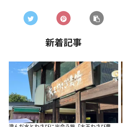
新着記事
澄んだ水とわさびに出会う旅「大王わさび農
【