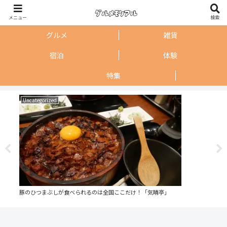
メニュー
検索
グルメ
雑貨
宿泊
体験
特集
Uncategorized
Un
豚のひつまぶしが食べられるのは全国ここだけ！「気晴亭」
かわ