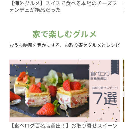
【海外グルメ】スイスで食べる本場のチーズフ
９
ォンデュが絶品だった
ン
家で楽しむグルメ
おうち時間を豊かにする、お取り寄せグルメとレシピ
【食べログ百名店選出！】お取り寄せスイーツ
【