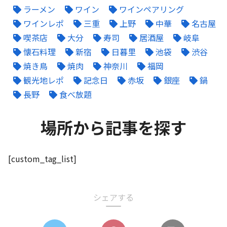
ラーメン
ワイン
ワインペアリング
ワインレポ
三重
上野
中華
名古屋
喫茶店
大分
寿司
居酒屋
岐阜
懐石料理
新宿
日暮里
池袋
渋谷
焼き鳥
焼肉
神奈川
福岡
観光地レポ
記念日
赤坂
銀座
鍋
長野
食べ放題
場所から記事を探す
[custom_tag_list]
シェアする