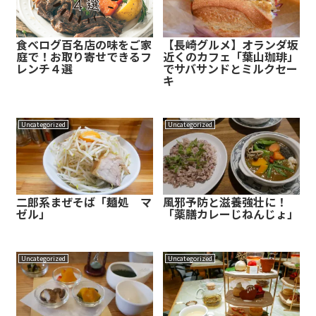
食べログ百名店の味をご家
【長崎グルメ】オランダ坂
庭で！お取り寄せできるフ
近くのカフェ「葉山珈琲」
レンチ４選
でサバサンドとミルクセー
キ
Uncategorized
Uncategorized
二郎系まぜそば「麺処 マ
風邪予防と滋養強壮に！
ゼル」
「薬膳カレーじねんじょ」
Uncategorized
Uncategorized