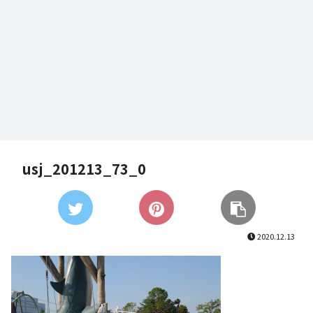
usj_201213_73_0
2020.12.13