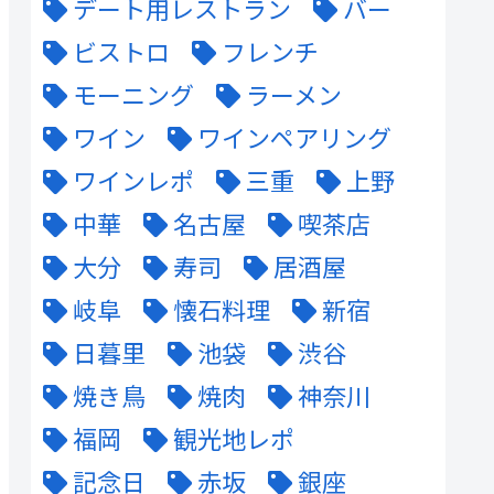
デート用レストラン
バー
ビストロ
フレンチ
モーニング
ラーメン
ワイン
ワインペアリング
ワインレポ
三重
上野
中華
名古屋
喫茶店
大分
寿司
居酒屋
岐阜
懐石料理
新宿
日暮里
池袋
渋谷
焼き鳥
焼肉
神奈川
福岡
観光地レポ
記念日
赤坂
銀座