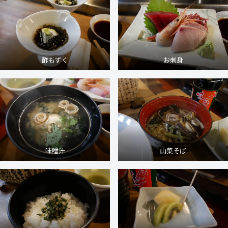
酢もずく
お刺身
味噌汁
山菜そば