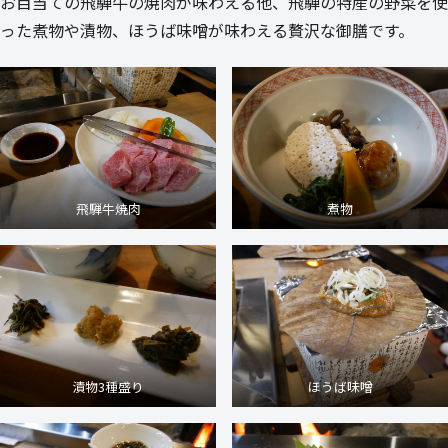
お目当ての飛騨牛の焼肉が味わえる他、飛騨の特産の野菜を使
った煮物や漬物、ほうば味噌が味わえる贅沢な御膳です。
飛騨牛焼肉
煮物
漬物3種盛り
ほうば味噌