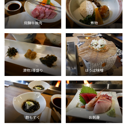
飛騨牛焼肉
煮物
漬物3種盛り
ほうば味噌
酢もずく
お刺身