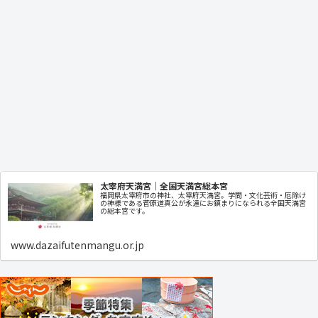
太宰府天満宮｜全国天満宮総本宮
福岡県太宰府市の神社、太宰府天満宮。学問・文化芸術・厄除け
の神様である菅原道真公が永遠にお鎮まりになられる全国天満宮
の総本宮です。
www.dazaifutenmangu.or.jp