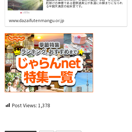
厄除けの神様である菅原道真公が永遠にお鎮まりになられ
る全国天満宮の総本宮です。
www.dazaifutenmangu.or.jp
Post Views:
1,378