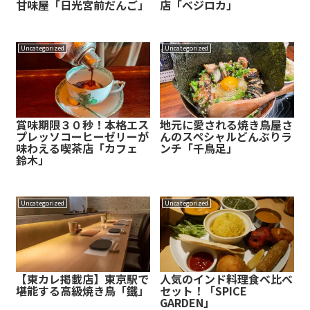
甘味屋「日光宮前だんご」
店「ベジロカ」
Uncategorized
Uncategorized
賞味期限３０秒！本格エス
地元に愛される焼き鳥屋さ
プレッソコーヒーゼリーが
んのスペシャルどんぶりラ
味わえる喫茶店「カフェ
ンチ「千鳥足」
鈴木」
Uncategorized
Uncategorized
【東カレ掲載店】東京駅で
人気のインド料理食べ比べ
堪能する高級焼き鳥「鐵」
セット！「SPICE
GARDEN」