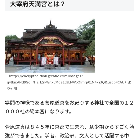
大宰府天満宮とは？
（https://encrypted-tbn0.gstatic.com/images?
q=tbn:ANd9GcT7H2HZrPWnxCMda103EFVVbQImrp01M4RY3Q&usqp=CAU）よ
り引用
学問の神様である菅原道真をお祀りする神社で全国の１２
０００社の総本宮になります。
菅原道真は８４５年に京都で生まれ、幼少期からすごく勉
強ができました。学者、政治家、文人として活躍する中