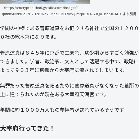
（https://encrypted-tbn0.gstatic.com/images?
q=tbn:ANd9GcT7H2HZrPWnxCMda103EFVVbQImrp01M4RY3Q&usqp=CAU）より引用
学問の神様である菅原道真をお祀りする神社で全国の１２００
０社の総本宮になります。
菅原道真は８４５年に京都で生まれ、幼少期からすごく勉強が
できました。学者、政治家、文人として活躍する中で、政略に
よって９０３年に京都から大宰府に流されてしまいます。
無罪だった菅原道真を祀るために菅原道真がなくなった墓所の
上に建てられたのが現在ある大宰府天満宮です。
年間に約１０００万人もの参拝者が訪れているそうです
大宰府行ってきた！