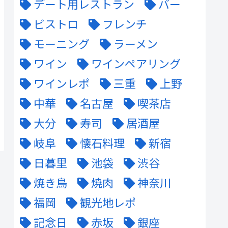
デート用レストラン
バー
ビストロ
フレンチ
モーニング
ラーメン
ワイン
ワインペアリング
ワインレポ
三重
上野
中華
名古屋
喫茶店
大分
寿司
居酒屋
岐阜
懐石料理
新宿
日暮里
池袋
渋谷
焼き鳥
焼肉
神奈川
福岡
観光地レポ
記念日
赤坂
銀座