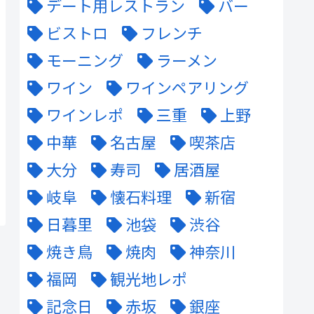
デート用レストラン
バー
ビストロ
フレンチ
モーニング
ラーメン
ワイン
ワインペアリング
ワインレポ
三重
上野
中華
名古屋
喫茶店
大分
寿司
居酒屋
岐阜
懐石料理
新宿
日暮里
池袋
渋谷
焼き鳥
焼肉
神奈川
福岡
観光地レポ
記念日
赤坂
銀座