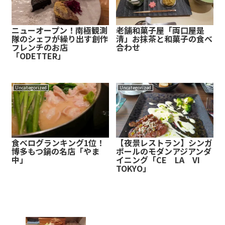
ニューオープン！南極観測
老舗和菓子屋「両口屋是
隊のシェフが繰り出す創作
清」お抹茶と和菓子の食べ
フレンチのお店
合わせ
「ODETTER」
Uncategorized
Uncategorized
食べログランキング1位！
【夜景レストラン】シンガ
博多もつ鍋の名店「やま
ポールのモダンアジアンダ
中」
イニング「CE LA VI
TOKYO」