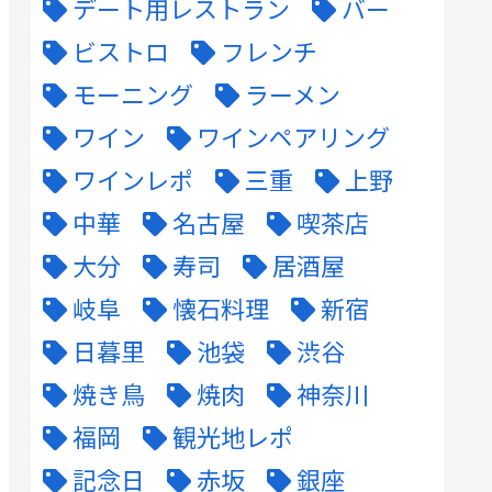
デート用レストラン
バー
ビストロ
フレンチ
モーニング
ラーメン
ワイン
ワインペアリング
ワインレポ
三重
上野
中華
名古屋
喫茶店
大分
寿司
居酒屋
岐阜
懐石料理
新宿
日暮里
池袋
渋谷
焼き鳥
焼肉
神奈川
福岡
観光地レポ
記念日
赤坂
銀座