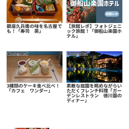
銀座久兵衛の味を名古屋で
【旅館レポ】フォトジェニ
も！「寿司 英」
ック旅館！「御船山楽園ホ
テル」
Uncategorized
Uncategorized
3種類のケーキ食べ比べ！
素敵な庭園を眺めながらい
「カフェ ワンダー」
ただくフレンチ料理「ガー
デンレストラン 徳川園の
ディナー」