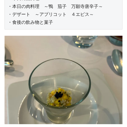
・本日の肉料理　～鴨　茄子　万願寺唐辛子～

・デザート　～アプリコット　４エピス～

・食後の飲み物と菓子