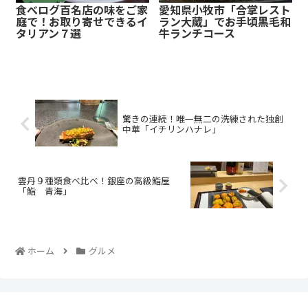
食べログ百名店の味をご家
愛知県小牧市「合掌レスト
庭で！お取り寄せできるイ
ラン大蔵」でお手頃黒毛和
タリアン７選
牛ランチコース
驚きの連続！唯一無二の洗練された独創
中華「イチリンハナレ」
雲丹９種類食べ比べ！銀座の高級鮨屋
「鮨 青海」
ホーム
グルメ