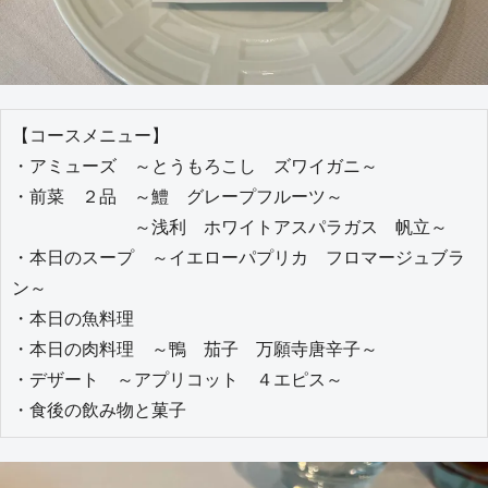
【コースメニュー】

・アミューズ　～とうもろこし　ズワイガニ～

・前菜　２品　～鱧　グレープフルーツ～

　　　　　　　～浅利　ホワイトアスパラガス　帆立～

・本日のスープ　～イエローパプリカ　フロマージュブラ
ン～

・本日の魚料理

・本日の肉料理　～鴨　茄子　万願寺唐辛子～

・デザート　～アプリコット　４エピス～

・食後の飲み物と菓子