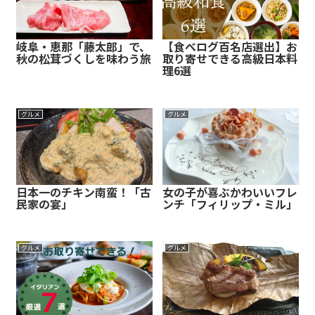
岐阜・恵那「藤太郎」で、
【食べログ百名店選出】お
秋の松茸づくしを味わう旅
取り寄せできる高級日本料
理6選
グルメ
グルメ
日本一のチキン南蛮！「古
女の子が喜ぶかわいいフレ
民家の宴」
ンチ「フィリップ・ミル」
グルメ
グルメ