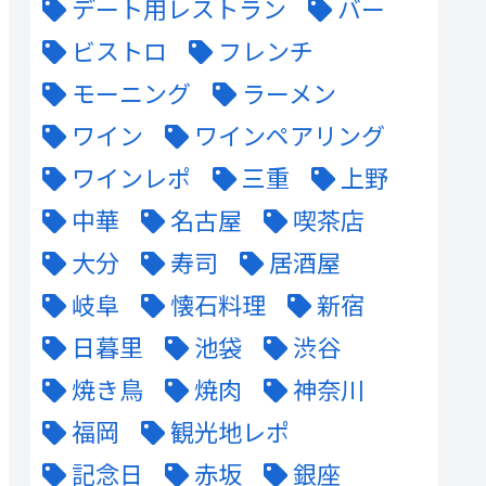
デート用レストラン
バー
ビストロ
フレンチ
モーニング
ラーメン
ワイン
ワインペアリング
ワインレポ
三重
上野
中華
名古屋
喫茶店
大分
寿司
居酒屋
岐阜
懐石料理
新宿
日暮里
池袋
渋谷
焼き鳥
焼肉
神奈川
福岡
観光地レポ
記念日
赤坂
銀座