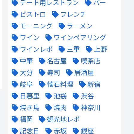
デート用レストラン
バー
ビストロ
フレンチ
モーニング
ラーメン
ワイン
ワインペアリング
ワインレポ
三重
上野
中華
名古屋
喫茶店
大分
寿司
居酒屋
岐阜
懐石料理
新宿
日暮里
池袋
渋谷
焼き鳥
焼肉
神奈川
福岡
観光地レポ
記念日
赤坂
銀座